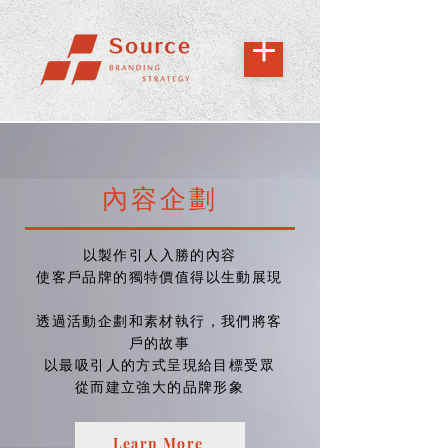
內容企劃
以製作引人入勝的內容
使客戶品牌的獨特價值得以生動展現
透過活動企劃和素材執行，
我們將客
戶的故事
以最吸引人的方式呈現給目標受眾
從而建立強大的品牌形象
Learn More