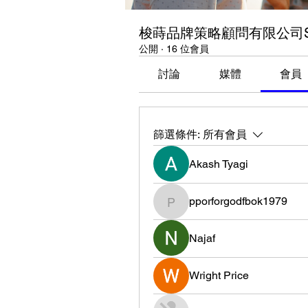
梭蒔品牌策略顧問有限公司So
公開
·
16 位會員
討論
媒體
會員
篩選條件:
所有會員
Akash Tyagi
pporforgodfbok1979
pporforgodfbok1979
Najaf
Wright Price