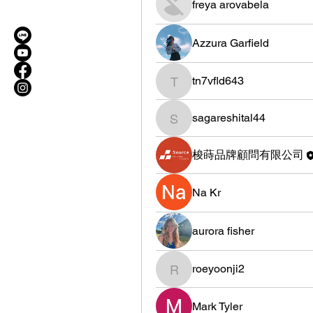
freya arovabela
Azzura Garfield
tn7vfld643
tn7vfld643
sagareshital44
sagareshital44
梭蒔品牌顧問有限公司
Na Kr
aurora fisher
roeyoonji2
roeyoonji2
Mark Tyler