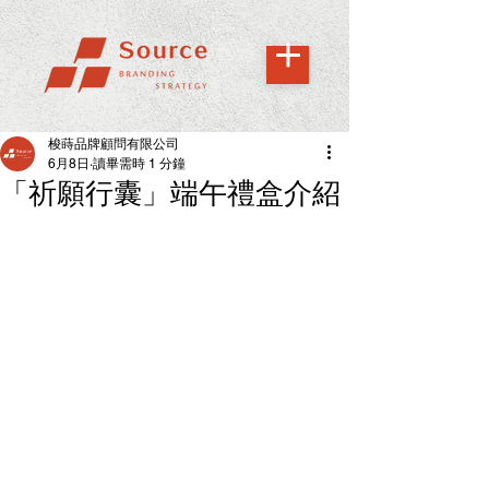
梭蒔品牌顧問有限公司
6月8日
讀畢需時 1 分鐘
「祈願行囊」端午禮盒介紹